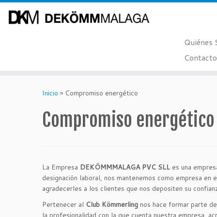
Quiénes
Contacto
Saltar
al
Inicio
»
Compromiso energético
contenido
Compromiso energético
La Empresa
DEKÖMMMALAGA PVC SLL
es una empresa
designación laboral, nos mantenemos como empresa en el
agradecerles a los clientes que nos depositen su confianza
Pertenecer al
Club Kömmerling
nos hace formar parte de u
la profesionalidad con la que cuenta nuestra empresa, 