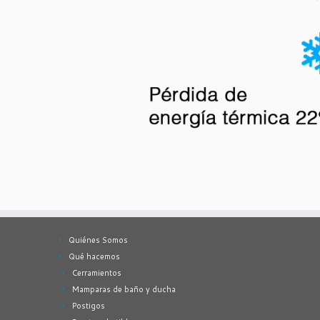
Quiénes Somos
Qué hacemos
Cerramientos
Mamparas de baño y ducha
Postigos