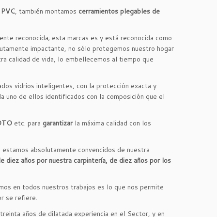
e
PVC
, también montamos
cerramientos plegables de
mente reconocida; esta marcas es y está reconocida como
utamente impactante, no sólo protegemos nuestro hogar
tra calidad de vida, lo embellecemos al tiempo que
ados vidrios inteligentes, con la protección exacta y
a uno de ellos identificados con la composición que el
OTO
etc. para
garantizar
la máxima calidad con los
ue estamos absolutamente convencidos de nuestra
e diez años por nuestra carpintería, de diez años por los
amos en todos nuestros trabajos es lo que nos permite
r se refiere.
reinta años de dilatada experiencia en el Sector, y en