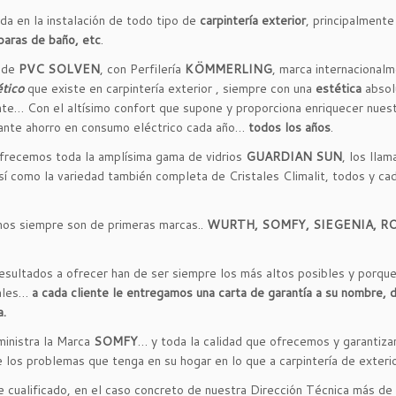
a en la instalación de todo tipo de
carpintería exterior
, principalment
paras de baño, etc
.
a de
PVC SOLVEN
, con Perfilería
KÖMMERLING
, marca internacional
tico
que existe en carpintería exterior , siempre con una
estética
absol
nte… Con el altísimo confort que supone y proporciona enriquecer nues
tante ahorro en consumo eléctrico cada año…
todos los años
.
frecemos toda la amplísima gama de vidrios
GUARDIAN SUN
, los llam
sí como la variedad también completa de Cristales Climalit, todos y cad
mos siempre son de primeras marcas..
WURTH, SOMFY, SIEGENIA, R
resultados a ofrecer han de ser siempre los más altos posibles y porq
iales…
a cada cliente le entregamos una carta de garantía a su nombre, d
a.
ministra la Marca
SOMFY
… y toda la calidad que ofrecemos y garantiz
 los problemas que tenga en su hogar en lo que a carpintería de exterio
ualificado, en el caso concreto de nuestra Dirección Técnica más de t